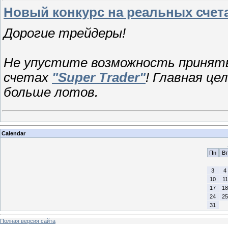
Новый конкурс на реальных счет
Дорогие трейдеры!
Не упустите возможность принять 
счетах
"Super Trader"
! Главная це
больше лотов.
Calendar
Пн
Вт
3
4
10
11
17
18
24
25
31
Полная версия сайта