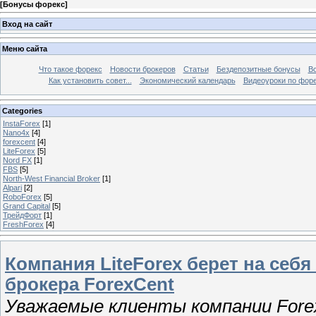
[
Бонусы форекс
]
Вход на сайт
Меню сайта
Что такое форекс
Новости брокеров
Статьи
Бездепозитные бонусы
В
Как установить совет...
Экономический календарь
Видеоуроки по фор
Categories
InstaForex
[1]
Nano4x
[4]
forexcent
[4]
LiteForex
[5]
Nord FX
[1]
FBS
[5]
North-West Financial Broker
[1]
Alpari
[2]
RoboForex
[5]
Grand Capital
[5]
ТрейдФорт
[1]
FreshForex
[4]
Компания LiteForex берет на себ
брокера ForexCent
Уважаемые клиенты компании Fore